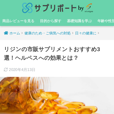
商品レビューを見る
目的から探す
基礎知識を学ぶ
年齢や性
ホーム
健康のため・ご病気への対処
日々の健康に
リジンの市販サプリメントおすすめ3
選！ヘルペスへの効果とは？
2020年4月13日