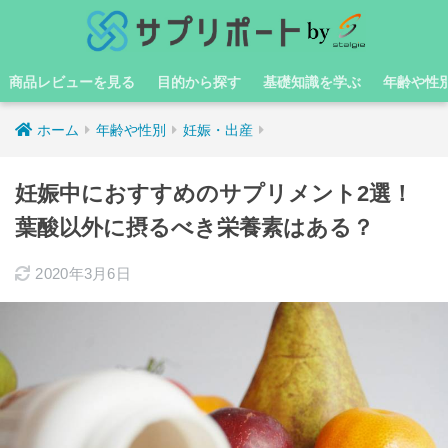
商品レビューを見る
目的から探す
基礎知識を学ぶ
年齢や性
ホーム
年齢や性別
妊娠・出産
妊娠中におすすめのサプリメント2選！
葉酸以外に摂るべき栄養素はある？
2020年3月6日