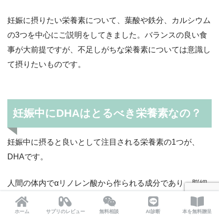
妊娠に摂りたい栄養素について、葉酸や鉄分、カルシウム
の3つを中心にご説明をしてきました。バランスの良い食
事が大前提ですが、不足しがちな栄養素については意識し
て摂りたいものです。
妊娠中にDHAはとるべき栄養素なの？
妊娠中に摂ると良いとして注目される栄養素の1つが、
DHAです。
人間の体内でαリノレン酸から作られる成分であり、脳細
胞や網膜を作ってくれる大切な成分ですが、αリノレン酸
が食べ物から摂れないでいると不足してしまうことがあり
ホーム
サプリのレビュー
無料相談
AI診断
本を無料贈呈