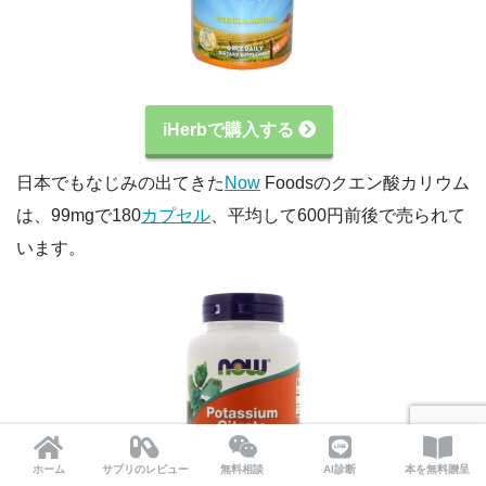
iHerbで購入する
日本でもなじみの出てきた
Now
Foodsのクエン酸カリウム
は、99mgで180
カプセル
、平均して600円前後で売られて
います。
ホーム
サプリのレビュー
無料相談
AI診断
本を無料贈呈