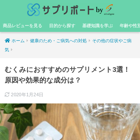
商品レビューを見る
目的から探す
基礎知識を学ぶ
年齢や性
ホーム
健康のため・ご病気への対処
その他の症状やご病
気
むくみにおすすめのサプリメント3選！
原因や効果的な成分は？
2020年1月24日