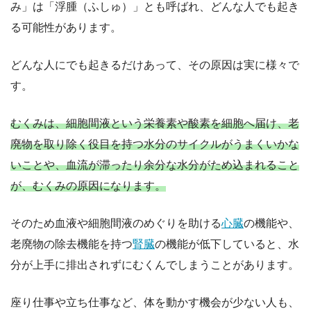
み」は「浮腫（ふしゅ）」とも呼ばれ、どんな人でも起き
る可能性があります。
どんな人にでも起きるだけあって、その原因は実に様々で
す。
むくみは、細胞間液という栄養素や酸素を細胞へ届け、老
廃物を取り除く役目を持つ水分のサイクルがうまくいかな
いことや、血流が滞ったり余分な水分がため込まれること
が、むくみの原因になります。
そのため血液や細胞間液のめぐりを助ける
心臓
の機能や、
老廃物の除去機能を持つ
腎臓
の機能が低下していると、水
分が上手に排出されずにむくんでしまうことがあります。
座り仕事や立ち仕事など、体を動かす機会が少ない人も、