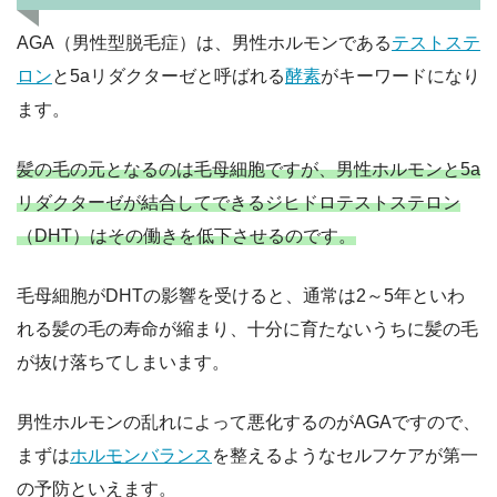
AGA（男性型脱毛症）は、男性ホルモンである
テストステ
ロン
と5aリダクターゼと呼ばれる
酵素
がキーワードになり
ます。
髪の毛の元となるのは毛母細胞ですが、男性ホルモンと5a
リダクターゼが結合してできるジヒドロテストステロン
（DHT）はその働きを低下させるのです。
毛母細胞がDHTの影響を受けると、通常は2～5年といわ
れる髪の毛の寿命が縮まり、十分に育たないうちに髪の毛
が抜け落ちてしまいます。
男性ホルモンの乱れによって悪化するのがAGAですので、
まずは
ホルモンバランス
を整えるようなセルフケアが第一
の予防といえます。