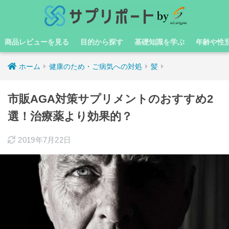
商品レビューを見る
目的から探す
基礎知識を学ぶ
年齢や性
ホーム
健康のため・ご病気への対処
髪
市販AGA対策サプリメントのおすすめ2
選！治療薬より効果的？
2019年7月22日