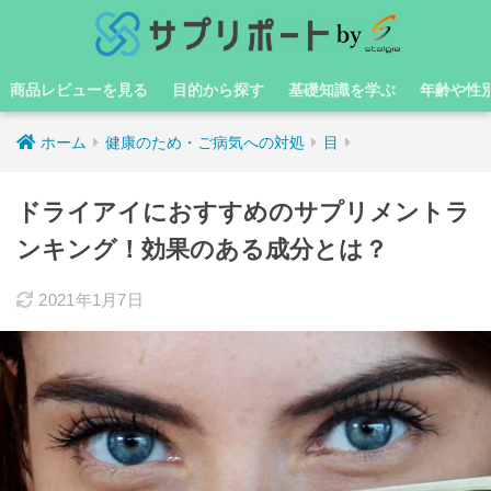
商品レビューを見る
目的から探す
基礎知識を学ぶ
年齢や性
ホーム
健康のため・ご病気への対処
目
ドライアイにおすすめのサプリメントラ
ンキング！効果のある成分とは？
2021年1月7日