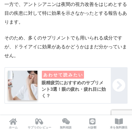
一方で、アントシアニンは夜間の視力改善をはじめとする
目の疾患に対して特に効果を示さなかったとする報告もあ
ります。
そのため、多くのサプリメントでも用いられる成分です
が、ドライアイに効果があるかどうかはまだ分かっていま
せん。
眼精疲労におすすめのサプリメ
ント3選！眼の疲れ・疲れ目に効
く？
目を守る働きがある
ルテイン
ホーム
サプリのレビュー
無料相談
AI診断
本を無料贈呈