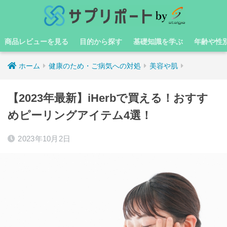
商品レビューを見る
目的から探す
基礎知識を学ぶ
年齢や性
ホーム
健康のため・ご病気への対処
美容や肌
【2023年最新】iHerbで買える！おすす
めピーリングアイテム4選！
2023年10月2日