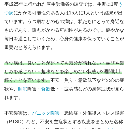
平成25年に行われた厚生労働省の調査では、生涯に1度
う
つ病
にかかる可能性のある人は15人に1人という結果が出
ています。うつ病などの心の病は、私たちにとって身近な
ものであり、誰もがかかる可能性があるのです。健やかな
毎日を過ごしていくため、心身の健康を保っていくことが
重要だと考えられます。
うつ病は、良いことが起きても気分が晴れない・喜びや楽
しみを感じない・趣味などを楽しめない状態が2週間以上
続くことを言います。
不安・焦り・意欲低下などの心の症
状や、
睡眠
障害・
食欲
低下・疲労感などの身体症状が見ら
れます。
不安障害は、
パニック障害
・恐怖症・外傷後ストレス障害
（PTSD）など、不安を主症状とする疾患をまとめた名称