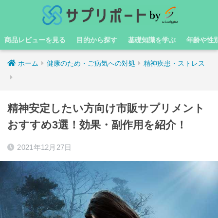
商品レビューを見る
目的から探す
基礎知識を学ぶ
年齢や性
ホーム
健康のため・ご病気への対処
精神疾患・ストレス
精神安定したい方向け市販サプリメント
おすすめ3選！効果・副作用を紹介！
2021年12月27日