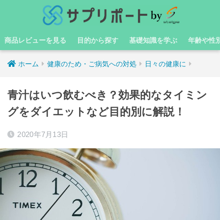
商品レビューを見る
目的から探す
基礎知識を学ぶ
年齢や性
ホーム
健康のため・ご病気への対処
日々の健康に
青汁はいつ飲むべき？効果的なタイミン
グをダイエットなど目的別に解説！
2020年7月13日