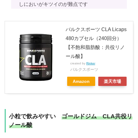
しにおいがキツイのが難点です
バルクスポーツ CLA Licaps
480カプセル（240回分）
【不飽和脂肪酸：共役リノ
ール酸】
created by
Rinker
バルクスポーツ
Amazon
楽天市場
小粒で飲みやすい
ゴールドジム CLA共役リ
ノール酸