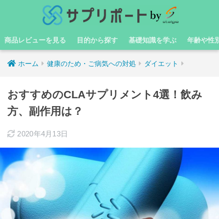
商品レビューを見る
目的から探す
基礎知識を学ぶ
年齢や性
ホーム
健康のため・ご病気への対処
ダイエット
おすすめのCLAサプリメント4選！飲み
方、副作用は？
2020年4月13日