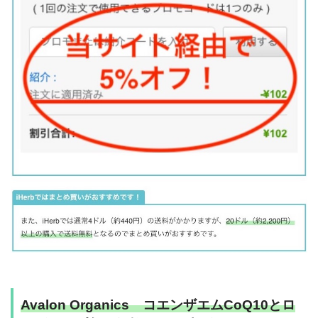
Avalon Organics コエンザエムCoQ10とロ