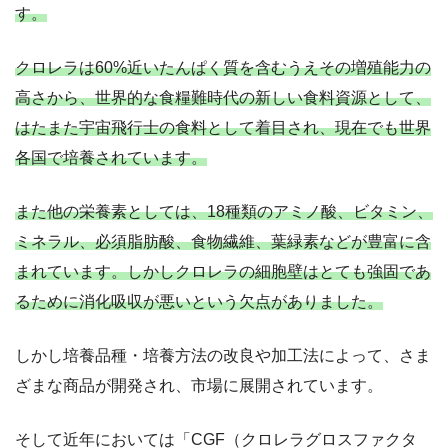
す。
クロレラは60%近いたんぱく質を含むうえその増殖能力の
高さから、世界的な食糧難時代の新しい食料資源として、
はたまた宇宙飛行士の食料として着目され、現在でも世界
各国で培養されています。
また他の栄養素としては、18種類のアミノ酸、ビタミン、
ミネラル、必須脂肪酸、食物繊維、葉緑素などが豊富に含
まれています。しかしクロレラの細胞壁はとても強固であ
るために消化吸収が悪いという欠点がありました。
しかし培養品種・培養方法の改良や加工法によって、さま
ざまな商品が開発され、市場に展開されています。
そして近年においては「CGF（クロレラグロスファクタ