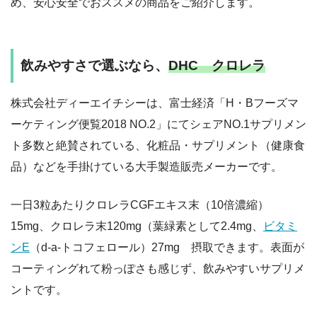
め、安心安全でおススメの商品をご紹介します。
飲みやすさで選ぶなら、
DHC クロレラ
株式会社ディーエイチシーは、富士経済「H・Bフーズマ
ーケティング便覧2018 NO.2」にてシェアNO.1サプリメン
ト多数と絶賛されている、化粧品・サプリメント（健康食
品）などを手掛けている大手製造販売メーカーです。
一日3粒あたりクロレラCGFエキス末（10倍濃縮）
15mg、クロレラ末120mg（葉緑素として2.4mg、
ビタミ
ンE
（d-a-トコフェロール）27mg 摂取できます。表面が
コーティングれて粉っぽさも感じず、飲みやすいサプリメ
ントです。