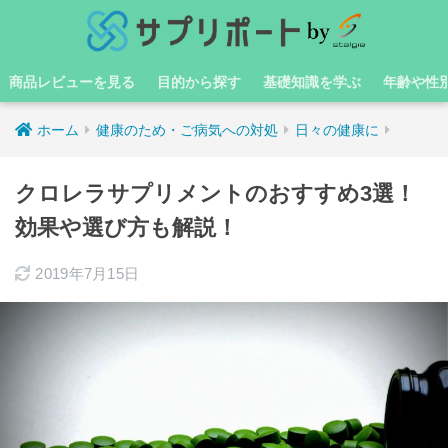
商品レビューを見る
目的から探す
基礎知識を学ぶ
年齢や性
ホーム
健康のため・ご病気への対処
日々の健康に
クロレラサプリメントのおすすめ3選！
効果や選び方も解説！
2019年7月15日