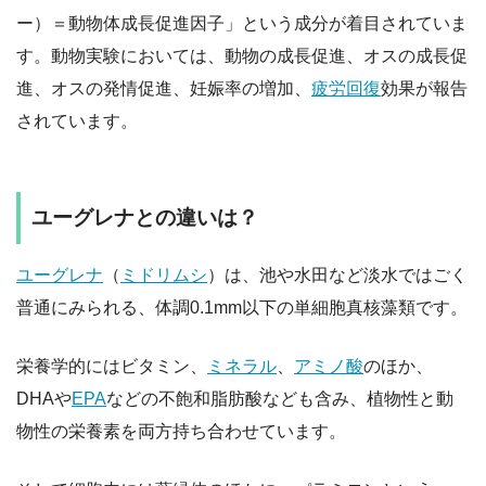
ー）＝動物体成長促進因子」という成分が着目されていま
す。動物実験においては、動物の成長促進、オスの成長促
進、オスの発情促進、妊娠率の増加、
疲労回復
効果が報告
されています。
ユーグレナとの違いは？
ユーグレナ
（
ミドリムシ
）は、池や水田など淡水ではごく
普通にみられる、体調0.1mm以下の単細胞真核藻類です。
栄養学的にはビタミン、
ミネラル
、
アミノ酸
のほか、
DHAや
EPA
などの不飽和脂肪酸なども含み、植物性と動
物性の栄養素を両方持ち合わせています。