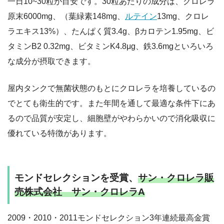
一日10~30粒が目安です。30粒あたりの成分は、クロレラ
原末6000mg、（葉緑素148mg、
ルテイン
13mg、クロレ
ラエキス13%）、たんぱく質3.4g、βカロテン1.95mg、ビ
タミンB2 0.32mg、ビタミンK4.8μg、鉄3.6mgといろいろ
な成分が摂取できます。
屋内タンクで無菌状態のもとにクロレラを培養しているの
でとても衛生的です。また年間を通して最適な条件下にあ
るので品質が安定し、細胞壁がやわらかいので消化吸収に
優れている特徴があります。
モンドセレクションを受賞、
サン・クロレラ販
売株式会社 サン・クロレラA
2009・2010・2011モンドセレクション3年連続最高金賞