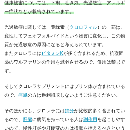
健康被害については、下痢、吐き気、光過敏症、アレルギ
ー症状などが報告されています。
光過敏症に関しては、葉緑素（
クロロフィル
）の一部は、
変性してフェオフォルバイドという物質に変化し、この物
質が光過敏症の原因になると考えられています。
またクロレラには
ビタミンK
が多く含まれるため、抗凝固
薬のワルファリンの作用を減弱させるので、併用は禁忌で
す。
そしてクロレラサプリメントにはプリン体が含まれている
ので、
痛風
の方は過剰摂取しないようご注意ください。
そのほかにも、クロレラには
鉄分
が比較的多く含まれてい
るので、
肝臓
に病気を持っている人は
副作用
を起こしやす
いので、慢性肝炎や肝硬変の方は摂取を控えるべきという