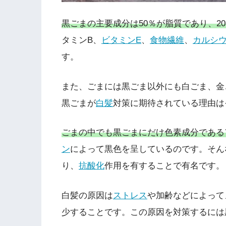
黒ごまの主要成分は50％が脂質であり、2
タミンB、
ビタミンE
、
食物繊維
、
カルシ
す。
また、ごまには黒ごま以外にも白ごま、金
黒ごまが
白髪
対策に期待されている理由は
ごまの中でも黒ごまにだけ色素成分である
ン
によって黒色を呈しているのです。そん
り、
抗酸化
作用を有することで有名です。
白髪の原因は
ストレス
や加齢などによって
少することです。この原因を対策するには