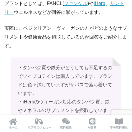
ブランドとしては、FANCL(
ファンケル
)や
iHerb
、
サント
リー
ウェルネスなどが回答に挙がっています。
実際に、ベジタリアン・ヴィーガンの方がどのようなサプ
リメントや健康食品を摂取しているのか回答をご紹介しま
す。
・タンパク質や鉄分がどうしても不足するの
でソイプロテインは購入しています。ブラン
ドは色々試していますがザバスで落ち着いて
います。
・iHerbのヴィーガン対応のタンパク質、鉄
やミネラルのサプリメントを摂取していま
す。必要量を食事だけで補えないからです。
・ファンケル・マルチビタミン、HTCコラー
ホーム
サプリのレビュー
無料相談
AI診断
本を無料贈呈