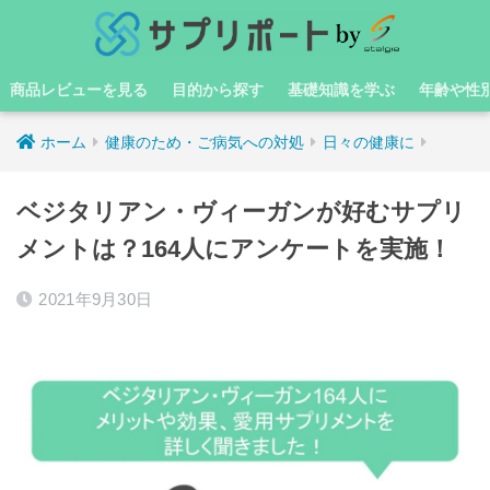
商品レビューを見る
目的から探す
基礎知識を学ぶ
年齢や性
ホーム
健康のため・ご病気への対処
日々の健康に
ベジタリアン・ヴィーガンが好むサプリ
メントは？164人にアンケートを実施！
2021年9月30日