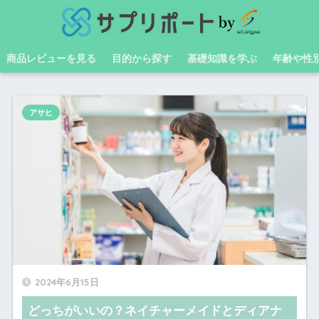
商品レビューを見る
目的から探す
基礎知識を学ぶ
年齢や性
アサヒ
2024年6月15日
どっちがいいの？ネイチャーメイドとディアナ