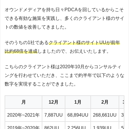
オウンドメディアを持ち日々PDCAを回しているからこそ
できる有効な施策を実践し、多くのクライアント様のサイ
トの数値を改善してきました。
そのうちの1社である
クライアント様のサイトUUが前年
比約68倍を達成
しましたので、お伝えいたします。
こちらのクライアント様は2020年10月からコンサルティ
ングを行わせていただき、ここまで約半年で以下のような
数字を実現することができました。
月
12月
1月
2月
3
2020年~2021年
7,887UU
68,894UU
268,661UU
34
2019年~2020年
862UU
2,256UU
1,939UU
5,